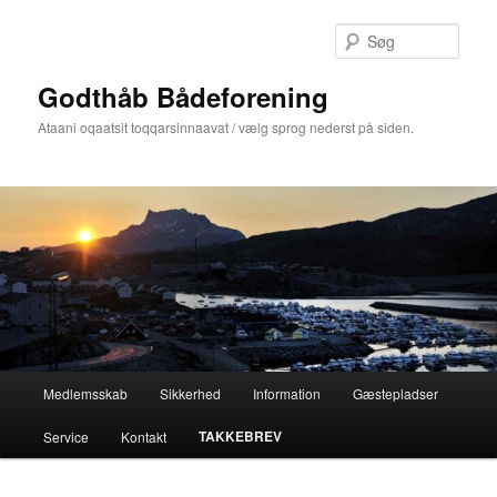
Fortsæt
til
Søg
primært
indhold
Godthåb Bådeforening
Ataani oqaatsit toqqarsinnaavat / vælg sprog nederst på siden.
Hovedmenu
Medlemsskab
Sikkerhed
Information
Gæstepladser
TAKKEBREV
Service
Kontakt