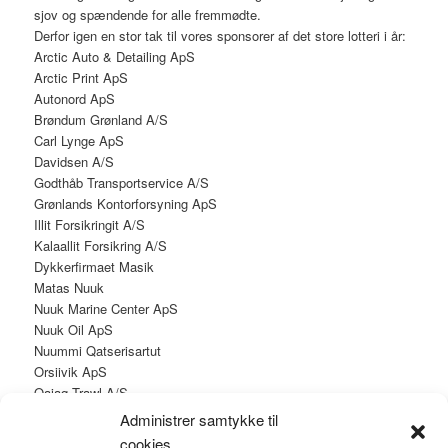
sjov og spændende for alle fremmødte.
Derfor igen en stor tak til vores sponsorer af det store lotteri i år:
Arctic Auto & Detailing ApS
Arctic Print ApS
Autonord ApS
Brøndum Grønland A/S
Carl Lynge ApS
Davidsen A/S
Godthåb Transportservice A/S
Grønlands Kontorforsyning ApS
Illit Forsikringit A/S
Kalaallit Forsikring A/S
Dykkerfirmaet Masik
Matas Nuuk
Nuuk Marine Center ApS
Nuuk Oil ApS
Nuummi Qatserisartut
Orsiivik ApS
Qajaq Trawl A/S
Qalut Vónin A/S
Administrer samtykke til
Sikuki Nuuk Harbour A/S
cookies