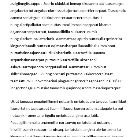
assigiinngitsuupput. Soorlu ukiukkut immap sikusarnerata ilaasortagut
angalaartartut angalaarniarnissaat ajornakusoortilertarpaat. Taassumalu
aamma saniatigut ukiukkut anorersuartarnerata puttasut
nungullartipallattarpaat, puttasummi immap naqqanut kisanut
qajannaarneqartarput, taamaasilltillu sukkanerusumik
nungullariartupallattarlutik. Aammattaaq aputip puttasullu qerinerisa
kingunerisaanik puttasut oqimaassisarput ilaannikkullu imminnut
puttatissinnaajunnaarlutik kivisarlutik. Ikaartarfiillu aamma
sequmissinnaasarput puttasut ikaartarfiillu akornanni
aalavallaartoqarnera peqqutaalluni. Aammattaarlu imminut
akilersinnaaqaaq ukiunnginnerani puttasut qulakkeereernissaat,
taamaattumillu novembarimi pingasunngornerit aappaanni nal. 08.00-
inngortinnagu umiatsiat tamarmik qaqinneqareersimasariaqartarput.
Ukiut tamaasa peqatigiiffimmi nutaanik umiatsiaqalertarpoq. Ilaannikkut
ilaasortat nutaajusarput ilaannili ilaasortaareersut umiatsiaqalertarput
nutaanik – amertanertigullu umiatsiat anginerusarlutik.
Peqatigiiffimmullu unammillernartuuvoq umiatsianut nutaanut
inissiiffissamik nassaarniarnissaq. Umiatsiallu angineruleriartornerisa
kingunerivaat ilaasortanngortussat nutaat inissakilliartornerat, tassami