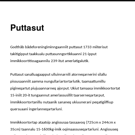
Puttasut
Godthåb bådeforeningiminngaanniit puttasut 1733 miiterisut
takitigipput taakkualu puttasunngortikkaanni 21-ipput
immikkoortitissagaannilu 239-itut amerlatigalutik.
Puttasut sanalluagaapput ulluinnarnili atorneqarnerini silallu
pissusaanniit aamma nungullariartortarlutik, taamaattumillu
pigineqartut piujuaannarneq ajorput. Ukiut tamaasa immikkoortortat
15-iniit 20-it tungaannut amerlassusillit taarserneqartarput,
immikkoortortanillu nutaanik sananeq ukiuunerani peqatigiiffiup
quersuaani ingerlanneqartarluni.
Immikkoortortap ataatsip angissusaa tassaavoq (725cm x 244cm x
35cm) taannalu 15-1600kg-imik oqimaassuseqartarluni. Angissuseq