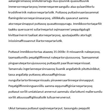
aaliangersimasoq siniliuteriarlugu ilua qisunnik quassuttuunik
immersorneqartarpoq immerneqareeraangallu ataa qulaaniittorlu
krydsfinerinik matoorneqartarlutik. Puttasoq puttasinnaaniassammat
flamingolersorneqarsimasarpoq, sillilikkallu qaavanut aamma
atorneqarsimapput puttasoq quasattooqqunagu. Immikkoortortaqarfiit
taakku quersuarmi suliarineqartut oqimaanneri peqqutigalugit
kivittaarinermi taaliaat atorneqartarpoq, aputaajaatillu atorlugit
inissisimaffissaannut iliartorneqartarlutik.
Puttasut immikkoortortaa ataaseq 35.000kr.-it missaannik naleqarpoq,
taamaattumillu peqatigiiffimmut naleqartorujussuuvoq. Taamaammat
pingaaruteqartorujussuuvoq puttaqutit paarilluarneqarnissaat.
Tamannalu ingerlanneqarsinnaavoq iluamik angallatinik pituttuinikkut,
tassa angallatip puttasoq attuusaaffiginissaa
nungullariartortinneqarnissaalu pinaveersaartinneqarsinnaapput.
Peqatigiiffimminngaanniillu aamma eqqumaffiginiarneqartarpoq
puttasut sorliit umiatsianut annernut aammalu silarluttumi mallersumilu
sorliit attuussaaffigitissallutik tulluarnerunersut.
Ukiut tamaasa puttasut qaqinneqartarput, tassungalu peqqutit